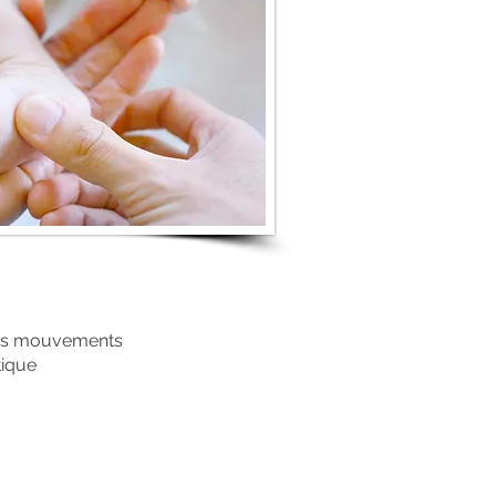
 des mouvements
tique