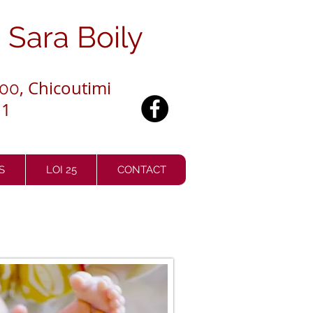
o
Sara Boily
, Chicoutimi
100
11
S
LOI 25
CONTACT