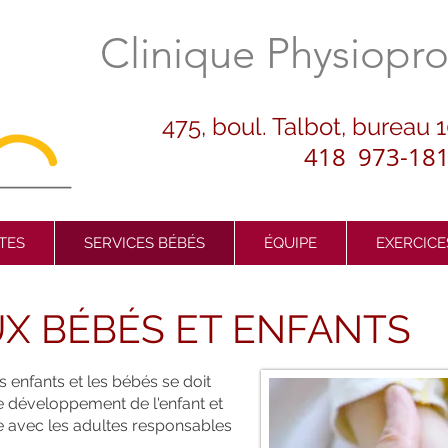
Clinique Physiopr
475, boul. Talbot, bureau 
418 973-18
TES
SERVICES BÉBÉS
ÉQUIPE
EXERCICE
UX BÉBÉS ET ENFANTS
s enfants et les bébés se doit
e développement de l'enfant et
te avec les adultes responsables